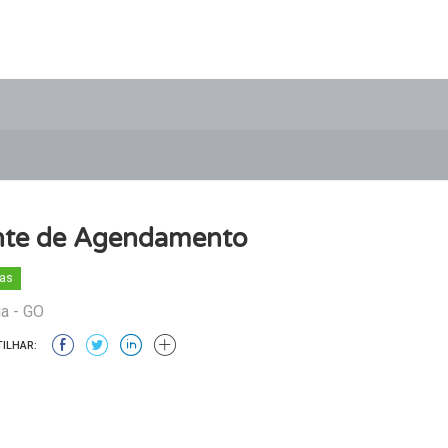
te de Agendamento
as
a - GO
ILHAR: