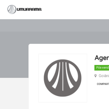
Agen
Pós-vend
Goiâni
COMPART