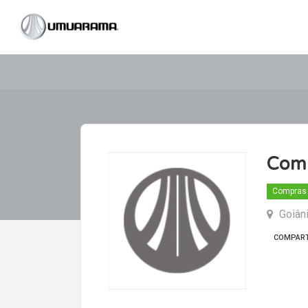
Comp
Compras
Goiâni
COMPART