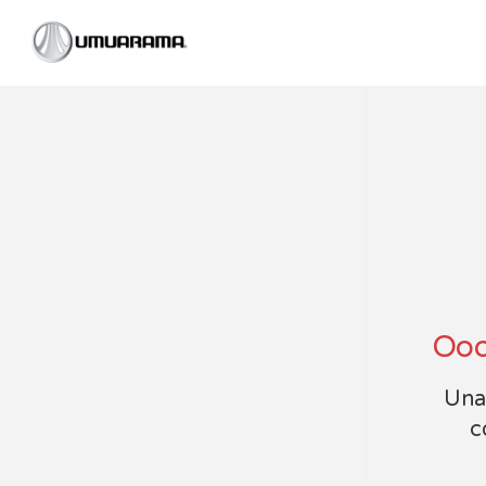
Ooo
Unab
c